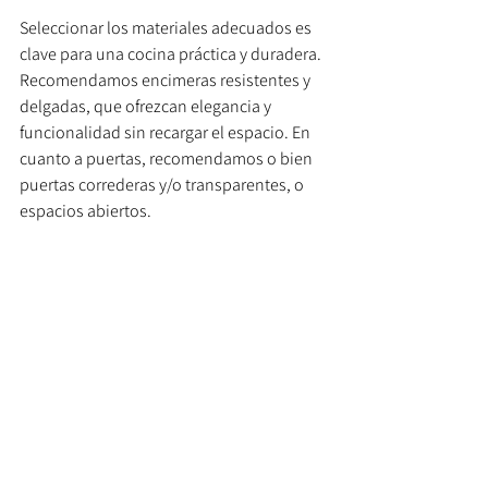
Seleccionar los materiales adecuados es 
clave para una cocina práctica y duradera. 
Recomendamos encimeras resistentes y 
delgadas, que ofrezcan elegancia y 
funcionalidad sin recargar el espacio. En 
cuanto a puertas, recomendamos o bien 
puertas correderas y/o transparentes, o 
espacios abiertos.
Soluciones 
personalizadas para 
cada necesidad
Cada hogar es único, por eso entendemos 
que nuestras reformas deben ser 
personalizadas. Escuchamos tus 
necesidades y diseñamos un espacio que 