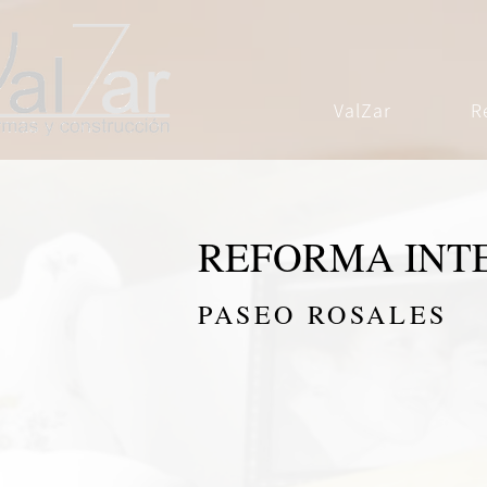
ValZar
R
REFORMA INT
PASEO ROSALES