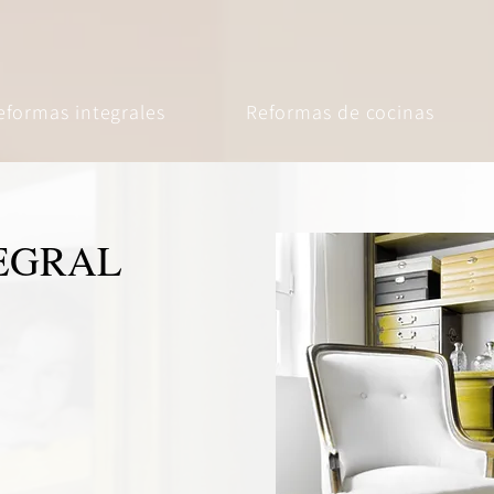
eformas integrales
Reformas de cocinas
EGRAL